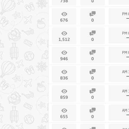
738
0
676
0
1,512
0
946
0
836
0
859
0
655
0