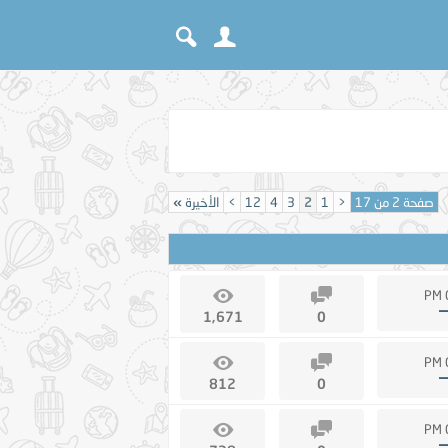
صفحة 2 من 17
<
1
2
3
4
12
>
الأخيرة
»
1,671
0
812
0