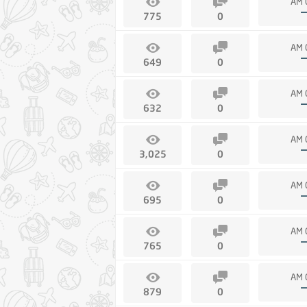
775
0
649
0
632
0
3,025
0
695
0
765
0
879
0