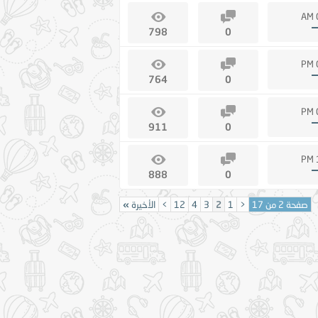
798
0
764
0
911
0
888
0
صفحة 2 من 17
<
1
2
3
4
12
>
الأخيرة
»