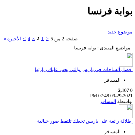
بوابة فرنسا
موضوع جديد
>
4
3
2
1
<
صفحة 2 من 5
الأخيرة
»
مواضيع المنتدى
: بوابة فرنسا
أفضل الساحات في باريس والتي يجب عليك زيارتها
المسافر
2,107
0
07:48 PM
09-29-2021
بواسطة
المسافر
إطلالة رائعة على باريس تجعلك تلتقط صور خيالية
المسافر