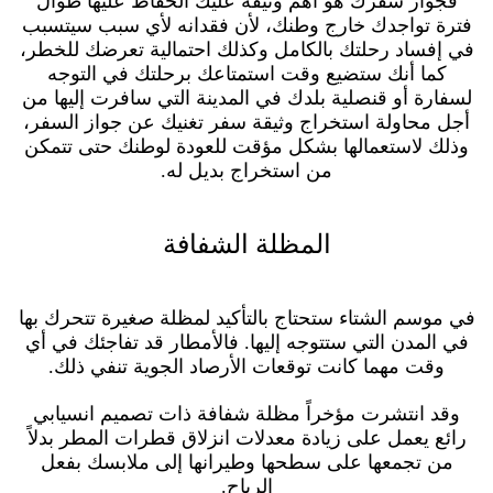
فجواز سفرك هو أهم وثيقة عليك الحفاظ عليها طوال
فترة تواجدك خارج وطنك، لأن فقدانه لأي سبب سيتسبب
في إفساد رحلتك بالكامل وكذلك احتمالية تعرضك للخطر،
كما أنك ستضيع وقت استمتاعك برحلتك في التوجه
لسفارة أو قنصلية بلدك في المدينة التي سافرت إليها من
أجل محاولة استخراج وثيقة سفر تغنيك عن جواز السفر،
وذلك لاستعمالها بشكل مؤقت للعودة لوطنك حتى تتمكن
من استخراج بديل له.
المظلة الشفافة
في موسم الشتاء ستحتاج بالتأكيد لمظلة صغيرة تتحرك بها
في المدن التي ستتوجه إليها. فالأمطار قد تفاجئك في أي
وقت مهما كانت توقعات الأرصاد الجوية تنفي ذلك.
وقد انتشرت مؤخراً مظلة شفافة ذات تصميم انسيابي
رائع يعمل على زيادة معدلات انزلاق قطرات المطر بدلاً
من تجمعها على سطحها وطيرانها إلى ملابسك بفعل
الرياح.