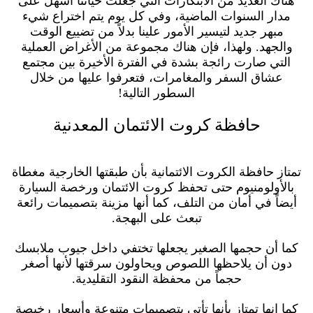
هناك العديد من الابتكارات التي جعلت حياتنا أسهل على
مدار السنوات الماضية، وفي كل يوم يتم اختراع شيء
مبهر جديد لتيسير الأمور علينا بدلاً من تضييع الوقت
والجهد. ولهذا، فإن هناك مجموعة من الأغراض العملية
التي صارت رائجة بشدة في الفترة الأخيرة بين مجتمع
عشاق السفر والمغامرات، فتعرفوا عليها من خلال
السطور التالية!
حافظة كروت الائتمان المعدنية
تمتاز حافظة الكروت الائتمانية بأن طبقتها الخارجية مغطاة
بالأولومنيوم حتى تحفظ كروت الائتمان ورخصة السيارة
أيضاً في أمان من التلف، كما أنها مزينة بتصميمات رائعة
تبعث على البهجة.
كما أن حجمها الصغير يجعلها تختفي داخل جيوب ملابسك
دون أن يلاحظها اللصوص ويحاولون سرقتها لأنها أصغر
حجماً من محفظة النقود التقليدية.
كما انها تمتاز بأنها تأتي بتصميمات متنوعة وأسعار رخيصة