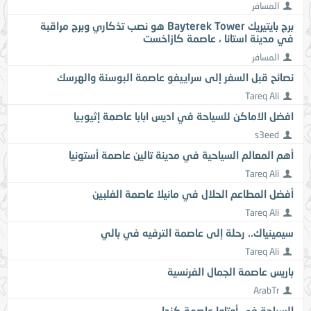
المسافر
برج بايتيريك Bayterek Tower هو نصب تذكاري وبرج مراقبة
في مدينة استانا ، عاصمة كازاخست
المسافر
نصائح قبل السفر إلى سراييفو عاصمة البوسنة والهرسك
Tareq Ali
افضل الاماكن للسياحة في اديس ابابا عاصمة إثيوبيا
s3eed
أهم المعالم السياحية في مدينة تالين عاصمة أستونيا
Tareq Ali
أفضل المطاعم الحلال في مانيلا عاصمة الفلبين
Tareq Ali
سيمينياك.. رحلة إلى عاصمة الترفيه في بالي
Tareq Ali
باريس عاصمة الجمال الفرنسية
ArabTr
السياحة في أوتاوا عاصمة كندا