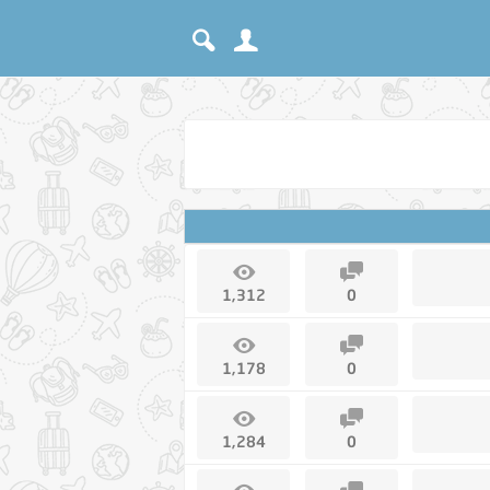
1,312
0
1,178
0
1,284
0