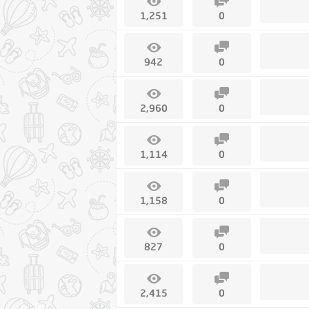
1,251
0
942
0
2,960
0
1,114
0
1,158
0
827
0
2,415
0