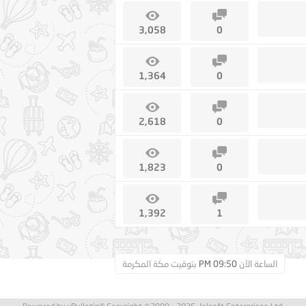
3,058
0
1,364
0
2,618
0
1,823
0
1,392
1
الساعة الآن
09:50 PM
بتوقيت مكة المكرمة