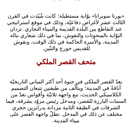
«بورتا سوبرانا» بوّابة مستطيلة؛ كانت شُيّدت في القرن
الثالث عشر لأغراض دفاعيّة، وذلك في موقع استراتيجي
عند التقاطع بين البلدة القديمة والميناء التجاري. تزدان
البوّابة بالمنحوتات والنقوش، بما في ذلك شعاري نبالة
المدينة، والأسرة الحاكمة في ذلك الوقت، ونقوش
للقديس جورج والتنّين.
متحف القصر الملكي
يعدّ القصر الملكي في جنوة أحد أكثر المباني التاريخيّة
أناقةً في المدينة؛ ويتألّف من طبقتين تتبعان التصميم
الكلاسيكي الحديث، مع واجهة ثلاثيّة وأقواس تعدّ من
السمات البارزة للقصر، ومدخل رئيس مزوّد بشرفة، فيما
الشرفات في الطبقة الثانية مزدانة بدرابزين حجري
مختلف عن ذلك في المدخل. تطلّ واجهة القصر على
ميناء المدينة.