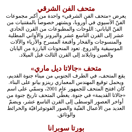
متحف الفن الشرقي
يعرض «متحف الفن الشرقي» واحدة من أكبر مجموعات
الفنّ الآسيوي في أوروبا، ويشتهر خصوصاً بالمقتنيات من
الفنّ الياباني: اللوحات والمطبوعات من القرن الحادي
عشر إلى القرن التاسع عشر والبرونز والأواني المطلية
والمنسوجات والفخار وأقنعة المسرح والأزياء والآلات
الموسيقية والدروع. تعود المنحوتات البارزة من اليابان
والصين وتايلاند إلى القرن الثالث قبل الميلاد.
متحف «جالاتا ديل ماري»
يقع المتحف، في الطرف الجنوبي من ميناء جنوة القديم،
ويحمل توقيع المهندس المعماري رينزو بيانو على البناء.
كان افتتح المتحف للجمهور عام 2001، وسمّي على اسم
«جالاتا القديمة» في جنوة. يغطّي المتحف تاريخ جنوة من
أواخر العصور الوسطى إلى القرن التاسع عشر، ويضمّ
العديد من الأعمال الفنّية والصور الفوتوغرافيّة والخرائط
والوثائق.
بورتا سوبرانا