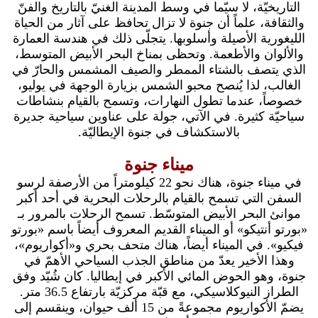
التاريخيّة، لا سيّما في وسط المدينة الغنيّ بالتاريخ والفنّ
والثقافة، علماً أن جنوة لا تزال تحافظ على آثار من الحياة
الليغورية الأصيلة وأسلوبها. يتجلّى ذلك في هندسة العمارة
والألوان والأطعمة. وتحظى بمناخ البحر الأبيض المتوسط،
الذي يتصف بالشتاء الممطر والصيف المشمس والحارّ في
الغالب، لذا يُنصح محبو الشمس بزيارة الوجهة في يوليو،
خصوصاً، عندما تطول النهارات، وتسمح بالقيام بنشاطات
سياحيّة كثيرة. في الآتي، جولة على عناوين سياحية جديرة
بالاستكشاف في جنوة الإيطاليّة.
ميناء جنوة
في ميناء جنوة، هناك نحو 22 كيلومتراً من الأرصفة لرسو
السفن التي تسمح بالقيام بالرحلات البحرية في أحد أكبر
موانئ البحر الأبيض المتوسّط. تسمح الرحلات بالمرور بـ
«بورتو أنتيكو» أو الميناء القديم المعروف أيضاً باسم «بورتو
فيكيو». في الميناء أيضاً، هناك متحف بحري و«أكواريوم»،
وهذا الأخير يعدّ من مناطق الجذب السياحي الأهمّ في
جنوة، وهو الحوض المائي الأكبر في إيطاليا. كان شُيّد وفق
الطراز النيوكلاسيكي، مع قبّة مركزيّة بارتفاع 36.5 متر.
يضمّ الأكواريوم مجموعةً من 15 ألف حيوان، وينقسم إلى