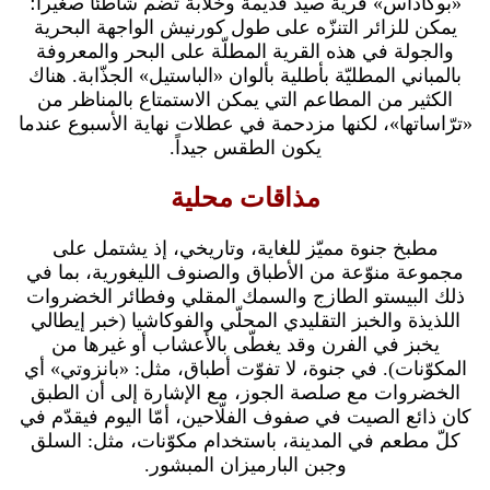
«بوكاداس» قرية صيد قديمة وخلّابة تضم شاطئاً صغيراً؛
يمكن للزائر التنزّه على طول كورنيش الواجهة البحرية
والجولة في هذه القرية المطلّة على البحر والمعروفة
بالمباني المطليّة بأطلية بألوان «الباستيل» الجذّابة. هناك
الكثير من المطاعم التي يمكن الاستمتاع بالمناظر من
«ترّاساتها»، لكنها مزدحمة في عطلات نهاية الأسبوع عندما
يكون الطقس جيداً.
مذاقات محلية
مطبخ جنوة مميّز للغاية، وتاريخي، إذ يشتمل على
مجموعة منوّعة من الأطباق والصنوف الليغورية، بما في
ذلك البيستو الطازج والسمك المقلي وفطائر الخضروات
اللذيذة والخبز التقليدي المحلّي والفوكاشيا (خبر إيطالي
يخبز في الفرن وقد يغطّى بالأعشاب أو غيرها من
المكوّنات). في جنوة، لا تفوّت أطباق، مثل: «بانزوتي» أي
الخضروات مع صلصة الجوز، مع الإشارة إلى أن الطبق
كان ذائع الصيت في صفوف الفلّاحين، أمّا اليوم فيقدّم في
كلّ مطعم في المدينة، باستخدام مكوّنات، مثل: السلق
وجبن البارميزان المبشور.