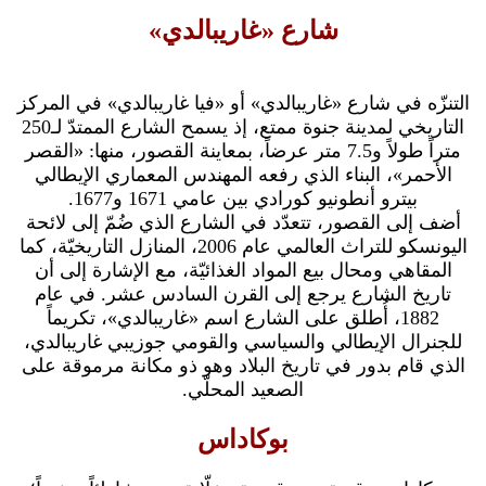
شارع «غاريبالدي»
التنزّه في شارع «غاريبالدي» أو «فيا غاريبالدي» في المركز
التاريخي لمدينة جنوة ممتع، إذ يسمح الشارع الممتدّ لـ250
متراً طولاً و7.5 متر عرضاً، بمعاينة القصور، منها: «القصر
الأحمر»، البناء الذي رفعه المهندس المعماري الإيطالي
بيترو أنطونيو كورادي بين عامي 1671 و1677.
أضف إلى القصور، تتعدّد في الشارع الذي ضُمّ إلى لائحة
اليونسكو للتراث العالمي عام 2006، المنازل التاريخيّة، كما
المقاهي ومحال بيع المواد الغذائيّة، مع الإشارة إلى أن
تاريخ الشارع يرجع إلى القرن السادس عشر. في عام
1882، أُطلق على الشارع اسم «غاريبالدي»، تكريماً
للجنرال الإيطالي والسياسي والقومي جوزيبي غاريبالدي،
الذي قام بدور في تاريخ البلاد وهو ذو مكانة مرموقة على
الصعيد المحلّي.
بوكاداس