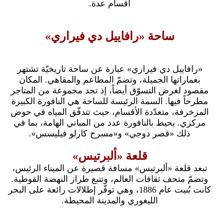
أقسام عدة.
ساحة «رافاييل دي فيراري»
«رافاييل دي فيراري» عبارة عن ساحة تاريخيّة تشتهر
بعماراتها الجميلة، وتضمّ المطاعم والمقاهي. المكان
مقصود لغرض التسوّق أيضاً، إذ تجد مجموعة من المتاجر
مطرحاً فيها. السمة الرئيسة للساحة هي النافورة الكبيرة
المزخرفة، متعدّدة الأقسام، حيث تتدفّق المياه في حوض
مركزي. يحيط بالنافورة عدد من المباني الهامة، بما في
ذلك «قصر دوجي» و«مسرح كارلو فيليسس».
قلعة «ألبرتيس»
تبعد قلعة «ألبرتيس» مسافة قصيرة عن الميناء الرئيس،
وتضمّ متحف ثقافات العالم، وتتبع طراز النهضة القوطية.
كانت بُنيت عام 1886، وهي توفّر إطلالات رائعة على البحر
الليغوري والمدينة المحيطة.