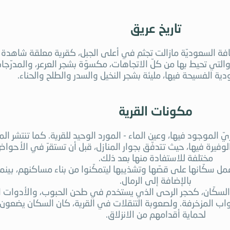
تاريخ عريق
قافة السعوديّة مازالت تجثم في أعلى الجبل، كقرية معلقة شاهدة ع
والتي تحيط بها من كلّ الاتجاهات، مكسوّة بشجر العرعر، والمدرّجات 
ودية الفسيحة فيها، مليئة بشجر النخيل والسدر والطلح والحناء.
مكونات القرية
وفيرة فيها، حيث تتدفّق بجوار المنازل، قبل أن تستقرّ في الأحوا
مختلفة للاستفادة منها بعد ذلك.
عمل سكّانها على قصّها وتشذيبها ليتمكّنوا من بناء مساكنهم، ب
بالإضافة إلى الرمال.
لسكّان، كحجر الرحى الذي يستخدم في طحن الحبوب، والأدوات الزراعي
واب المزخرفة. ولصعوبة التنقلات في القرية، كان السكان يضعو
لحماية أقدامهم من الانزلاق.