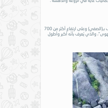
ماليات غاية في الروعة والدهشة .
تقع قرية "غية" المعلقة تحديداً في شمال غرب منطقة عسير، في محافظة المجاردة. على سفح جبل تهوى البركانيّ والذي يعرف بـ(الصفي) وعلى ارتفاع أكثر من 700
يون سنة على انفجار الجبل البركاني "تهوى"، والذي يُعرف بأنّه أكبر وأطول