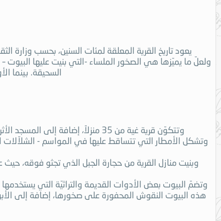
يعود تاريخ القرية المعلقة لمئات السنين، بحسب وزارة الث
ولعلّ ما يميّزها هي الصخور الملساء -التي بنيت عليها البيوت – 
السحيقة. بينما الأ
وتتكوّن قرية غية من 35 منزلاً، إضافة إلى المسجد الأثريّ الموجود فيها، وعين الماء - المورد الوحيد للقرية. كما تنتشر المزارع حول القرية وكأنّها تطوّقها
وتشكل الأمطار التي تتساقط عليها في المواسم - الشلاّلات ال
وبنيت منازل القرية من حجارة الجبل الذي تجثو فوقه، حيث 
وتضمّ البيوت بعض الأدوات القديمة والتراثيّة التي يستخدمها ا
هذه البيوت النقوش المحفورة على صخورها، إضافة إلى الأب