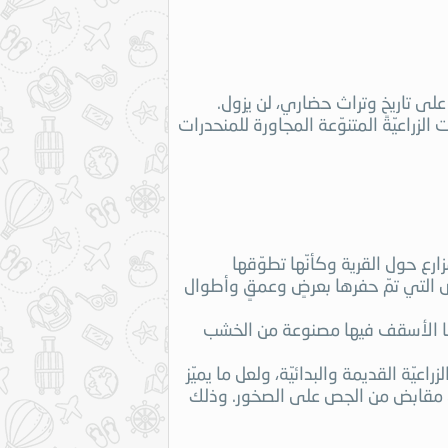
لى تاريخٍ وتراث حضاري، لن يزول.
الزراعيّة المتنوّعة المجاورة للمنحدرات
ض التي تمّ حفرها بعرضٍ وعمقٍ وأطوال
ينما الأسقف فيها مصنوعة من الخشب
ّة القديمة والبدائيّة، ولعل ما يميّز
ن مقابض من الجص على الصخور. وذلك