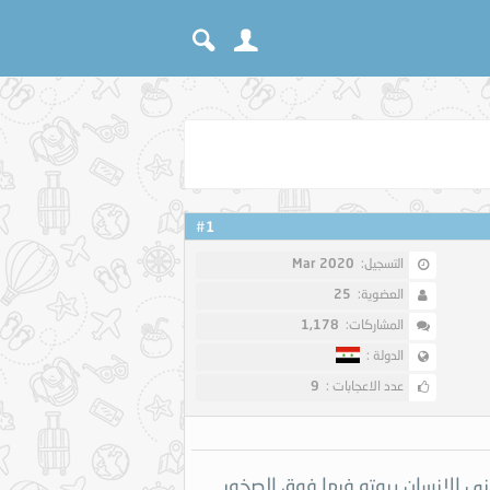
1
#
التسجيل:
Mar 2020
العضوية:
25
المشاركات:
1,178
الدولة :
عدد الاعجابات :
9
نى الإنسان بيوته فيها فوق الصخور