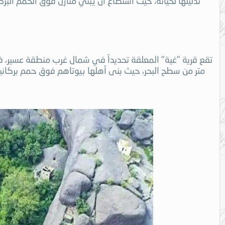
تذليلها لحياته، حيث استطاع أن يبني منازل فوق الحمم ال