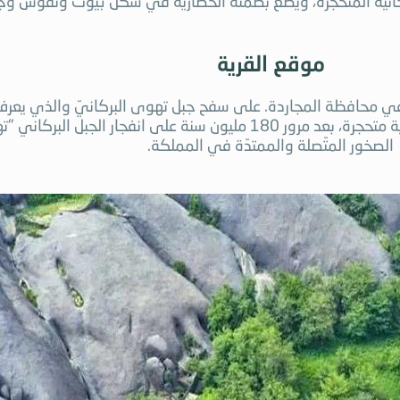
بركانية المتحجرة، ويضع بصمته الحضارية في شكل بيوت ونقوش وج
موقع القرية
متر من سطح البحر، حيث بنى أهلها بيوتاهم فوق حمم بركانية متحجرة، بعد مرور 180 مل
الصخور المتّصلة والممتدّة في المملكة.