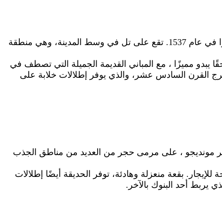
واحدة من أقدم الجامعات في أوروبا - وفي العالم بالفعل - تأسست جامعة كويمبرا بالفعل في لشبونة قبل نقلها إلى كويمبرا في عام 1537. تقع على تل في وسط المدينة، وهي منطقة
 يبدو مميزًا ، مع المباني القديمة الجميلة التي تصطف في
وبرج القرن السادس عشر، والذي يوفر إطلالات خلابة على
ب نهر مونديجو ، على مرمى حجر من العديد من مناطق الجذب
إيجار. بقعة منعزلة وهادئة، توفر الحديقة أيضًا إطلالات
 يربط أحد البنوك بالآخر.