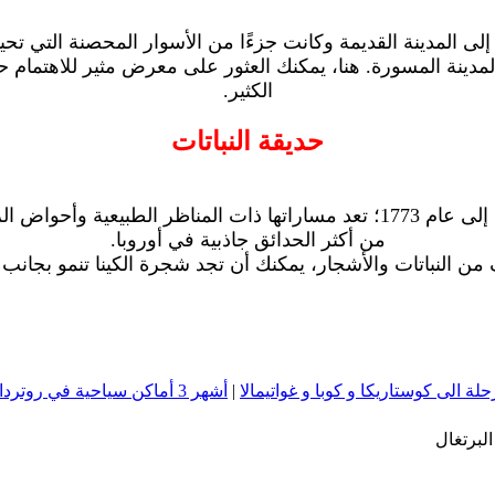
 إلى المدينة القديمة وكانت جزءًا من الأسوار المحصنة التي ت
مدينة المسورة. هنا، يمكنك العثور على معرض مثير للاهتمام ح
الكثير.
حديقة النباتات
أكبر حديقة نباتية في البرتغال، يعود تاريخ هذا الموقع الجميل إلى عام 1773؛ تعد
من أكثر الحدائق جاذبية في أوروبا.
 الى كوستاريكا و كوبا و غواتيمالا
|
أشهر 3 أماكن سياحية في روتردام بهولندا
لبرتغال