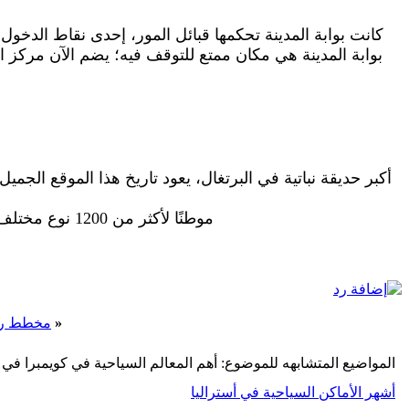
كانت بوابة المدينة تحكمها قبائل المور، إحدى نقاط الدخول
بوابة المدينة هي مكان ممتع للتوقف فيه؛ يضم الآن مركز ال
موطنًا لأكثر من 1200 نوع مختلف من النباتات والأشجار، يمكنك أن تجد شجرة الكينا تنمو بجانب أشجار الخيزران تستحق الزيارة.
«
مخطط رحلة
المواضيع المتشابهه للموضوع: أهم المعالم السياحية في كويمبرا في ا
أشهر الأماكن السياحية في أستراليا