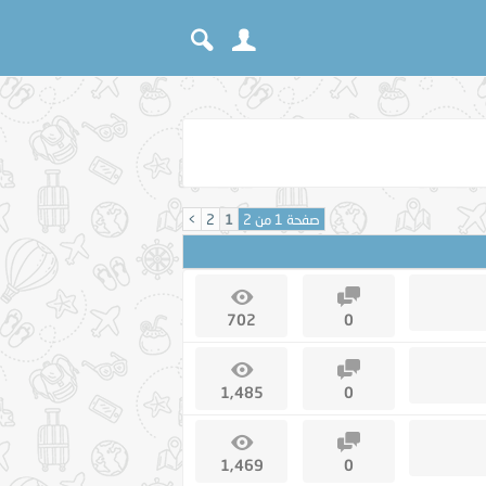
صفحة 1 من 2
1
2
>
702
0
1,485
0
1,469
0