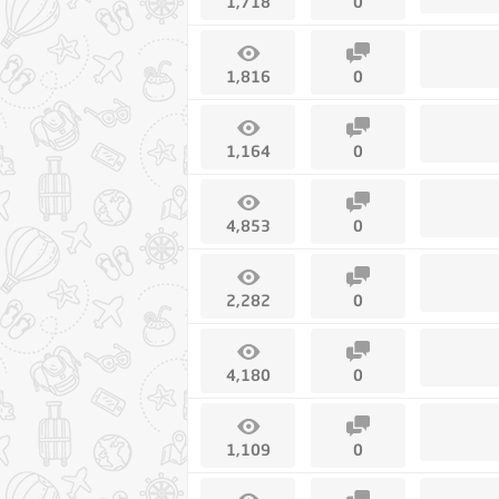
1,718
0
1,816
0
1,164
0
4,853
0
2,282
0
4,180
0
1,109
0