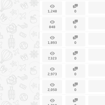
1,248
0
848
0
1,893
0
7,323
0
2,973
0
2,050
0