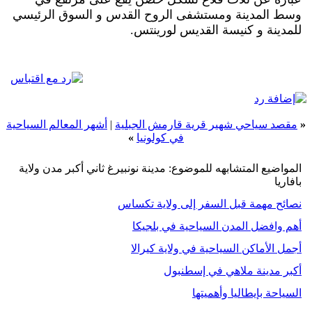
وسط المدينة ومستشفى الروح القدس و السوق الرئيسي
للمدينة و كنيسة القديس لورينتس.
«
مقصد سياحي شهير قرية قارمش الجبلية
|
أشهر المعالم السياحية
في كولونيا
»
المواضيع المتشابهه للموضوع: مدينة نونبيرغ ثاني أكبر مدن ولاية
بافاريا
نصائح مهمة قبل السفر إلى ولاية تكساس
أهم وافضل المدن السياحية في بلجيكا
أجمل الأماكن السياحية في ولاية كيرالا
أكبر مدينة ملاهي في إسطنبول
السياحة بإيطاليا وأهميتها