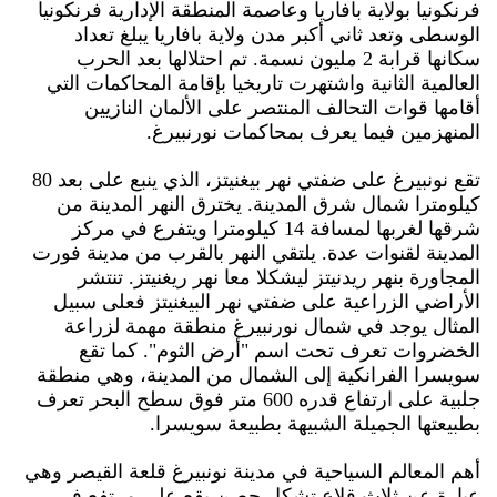
فرنكونيا بولاية بافاريا وعاصمة المنطقة الإدارية فرنكونيا
الوسطى وتعد ثاني أكبر مدن ولاية بافاريا يبلغ تعداد
سكانها قرابة 2 مليون نسمة. تم احتلالها بعد الحرب
العالمية الثانية واشتهرت تاريخيا بإقامة المحاكمات التي
أقامها قوات التحالف المنتصر على الألمان النازيين
المنهزمين فيما يعرف بمحاكمات نورنبيرغ.
تقع نونبيرغ على ضفتي نهر بيغنيتز، الذي ينبع على بعد 80
كيلومترا شمال شرق المدينة. يخترق النهر المدينة من
شرقها لغربها لمسافة 14 كيلومترا ويتفرع في مركز
المدينة لقنوات عدة. يلتقي النهر بالقرب من مدينة فورت
المجاورة بنهر ريدنيتز ليشكلا معا نهر ريغنيتز. تنتشر
الأراضي الزراعية على ضفتي نهر البيغنيتز فعلى سبيل
المثال يوجد في شمال نورنبيرغ منطقة مهمة لزراعة
الخضروات تعرف تحت اسم "أرض الثوم". كما تقع
سويسرا الفرانكية إلى الشمال من المدينة، وهي منطقة
جلبية على ارتفاع قدره 600 متر فوق سطح البحر تعرف
بطبيعتها الجميلة الشبيهة بطبيعة سويسرا.
أهم المعالم السياحية في مدينة نونبيرغ قلعة القيصر وهي
عبارة عن ثلاث قلاع تشكل حصن يقع على مرتفع في