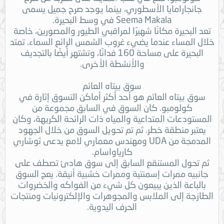
جانجارامايا الأسطوري، بينما يوجد صرح جميل يسمى
Seema Makala في وسط البحيرة.
تعد البحيرة مكانًا شهيرًا لمراقبي الطيور والمصورين، خاصة
خلال المساء عندما يضيء غروب الشمس الرائع السماء. تمتد
البحيرة على مساحة 160 فدانًا، وتشتهر أيضًا بالتجديف
والأنشطة الأخرى.
سوق بيتاه العائم
سوق بيتاه العائم هو أحد أكثر أماكن التسوق إثارة في
كولومبو. كان السوق في السابق مجموعة من
المستودعات المتداعية والمياه ذات الرائحة الكريهة، وكان
يعتبر منطقة خطر. ثم تم تحويل السوق من خلال الجهود
المدمجة من UDA ومهندس معماري لامع يدعى ثوشاري
كارياواسام.
ثم تحول المستنقع السابق إلى سوق هادئ تصطف على
جانبيه ممرات إسمنتية وممرات خشبية أنيقة. يعج السوق
بالباعة الذين يبيعون كل شيء من الفواكه والخضروات
الطازجة إلى الملابس والمجوهرات والإلكترونيات ومنتجات
الحرف اليدوية.