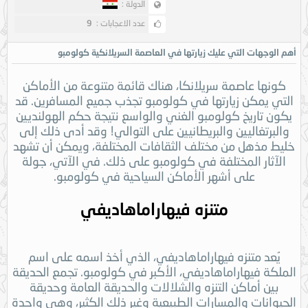
الدولة :
عدد الاعجابات :
9
أهم الوجهات التي عليك زيارتها في العاصمة السريلانكية كولومبو
كونها عاصمة سريلانكا، هناك قائمة متنوعة من الأماكن
التي يمكن زيارتها في كولومبو تجذب جميع المسافرين. قد
يكون تاريخ كولومبو الغني والواسع نتيجة حكم الهولنديين
والبرتغاليين والبريطانيين على التوالي! وقد أدى ذلك إلى
خليط مذهل من مختلف الثقافات المختلفة، ويمكن أن تشهد
الآثار المختلفة في كولومبو على ذلك. في الآتي، جولة
على أشهر الأماكن السياحية في كولومبو.
متنزه فيهاراماهاديفي
يُعد متنزه فيهاراماهاديفي، الذي أخذ اسمه على اسم
الملكة فيهاراماهاديفي، الأكبر في كولومبو. تجمع الحديقة
بين أماكن التنزه والشلالات والحديقة العامة وحديقة
الحيوانات والمسارات الطبيعية وغير ذلك الكثير، وهي واحدة