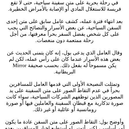
في رحلة بحرية على متن سفينة سياحية، حتى لا تقع
فريسة للاستغلال المادي أو الإصابة بالأمراض الخطيرة.
بعد انتهاء فترة عمله، كشف عامل سابق على متن إحدى
السفن السياحية، عن بعض الأسرار والنصائح التي يجب
على كل شخص يفضل السفر بحراً معرفتها، من أجل
رحلة ممتعمة دون منغصات.
وقال العامل الذي يدعى بول، إنه كان يتمنى الحديث عن
بعض هذه الأسرار عندما كان على رأس عمله، لكن لم
يكن مسموحاً له بفعل ذلك. بحسب صحيفة Mirror
البريطانية.
وتمثلت النصيحة الأولى التي قدمها العامل للمسافرين
بحراً في عدم التقاط الصور على متن السفينة على يد
المصورين الذين توظفهم الشركات السياحية، سواء كانت
صورة تذكارية مع قبطان السفينة والعاملين فيها أو صورة
رومانسية أو عائلية أو غير ذلك.
وأوضح بول: التقاط الصور على متن السفن عادة ما يكون
أمر أساسي، لكني أتمنى لو أستطيع إخبار المسافرين بعدم