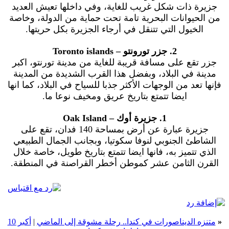
جزيرة ذات شكل غريب للغاية، وفي داخلها تعيش العديد
من الحيوانات البحرية تامة تحت حماية من الدولة، وخاصة
الخيول التي تتنقل في أرجاء الجزيرة بكل حريتها.
2. جزر تورونتو – Toronto islands
جزر تقع على مسافة قريبة للغاية من مدينة تورنتو، اكبر
مدينة في البلاد، وبفضل هذا القرب الشديدة من المدينة
فإنها تعد من الوجهات الأكثر جذبا للسياح في البلاد، كما انها
ايضا تتمتع بتاريخ عريق ومخيف نوعا ما.
1. جزيرة أوك – Oak Island
جزيرة عبارة عن أرض بمساحة 140 فدان، تقع على
الشاطئ الجنوبي لنوفا سكوتيا، وبجانب الجمال الطبيعي
الذي تتميز به، فانها ايضا تتمتع بتاريخ طويل، خاصة خلال
القرن الثامن عشر كموطن أخطر القراصنة في المنطقة.
«
متنزه الديناصورات في كندا.. رحلة مشوقة إلى الماضي
|
أكبر 10