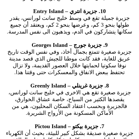
10. جزيرة انتري – Entry Island
جزيرة جميلة تقع في وسط خليج سانت لورانس، يقدر
طولها بنحو 3 كم، وعرضها بنحو 2 كم، ويعتقد أن جميع
سكانها يتشاركون في الدم، ويذهبون الى نفس المدرسة.
9. جزيرة جورج – Georges Island
جزيرة صغيرة تتمتع بجمال أخاذ، وفي نفس الوقت تاريخ
عريق للغاية، فقد كانت موطنا للجيش الذي قصد مدينة
نوفا سكوتيا لحمايتها خلال العصور القديمة، ولا تزال
تحتفظ ببعض الانفاق والمعسكرات حتى وقتنا هذا.
8. جزيرة غرينلي – Greenly Island
جزيرة صغيرة تقع هي الاخرى في خليج سانت لورانس،
يقصدها الكثير من السياح، خاصة عشاق الخوارق،
فالجزيرة وبحسب اعتقاد السكان المحليون، هي من
الأماكن المسكونة من الأرواح الشريرة.
7. جزيرة بيكتو – Pictou Island
جزيرة صغيرة صديقة بشكل كبير للبيئة، بحيث أن الكهرباء