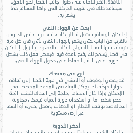
النافذة، انظر للأمام على طول جانب القطار نحو الأفق،
سيساعد ذلك في تقريب الحركة التي يراها المسافر مما
يشعر به.
ابحث عن الهواء النقي
إذا كان المسافر يستقل قطار ركاب، فقد يرغب في الجلوس
بالقرب من الباب حتى يشعر بالهواء النقي يأتي في كل مرة
يتوقف فيها القطار للسماح للركاب بالصعود والنزول، إذا كان
في قطار يُسمح لك بفتح نافذة فيه، فيمكن فعل ذلك بشكل
دوري على الأقل للحفاظ على دخول الهواء النقي.
ابق في مقعدك
قد يؤدي الوقوف أو المشي في عربة القطار إلى تفاقم
دوار الحركة، لذا يمكن البقاء في المقعد المخصص قدر
الإمكان وإذا كان المسافر بحاجة إلى التحرك لتجنب رائحة
عطر شخص ما أو استخدام دورة المياه فيمكن محاولة
التحرك عند توقف القطار، أو الذهاب بمعدل بطيء أو السفر
عبر أرض مستوية.
أحضر الأدوية
إذا كان الشخص مسافرًا بمفرده أو مع عائلته، فإن منتجات