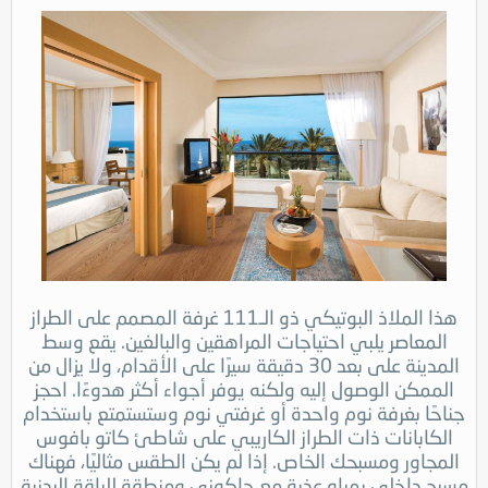
هذا الملاذ البوتيكي ذو الـ111 غرفة المصمم على الطراز
المعاصر يلبي احتياجات المراهقين والبالغين. يقع وسط
المدينة على بعد 30 دقيقة سيرًا على الأقدام، ولا يزال من
الممكن الوصول إليه ولكنه يوفر أجواء أكثر هدوءًا. احجز
جناحًا بغرفة نوم واحدة أو غرفتي نوم وستستمتع باستخدام
الكابانات ذات الطراز الكاريبي على شاطئ كاتو بافوس
المجاور ومسبحك الخاص. إذا لم يكن الطقس مثاليًا، فهناك
مسبح داخلي بمياه عذبة مع جاكوزي ومنطقة للياقة البدنية