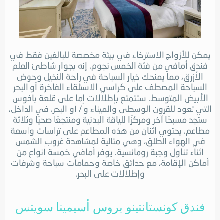
يمكن للأزواج الاسترخاء في بيئة مخصصة للبالغين فقط في
فندق أمافي من فئة الخمس نجوم. إنه بجوار شاطئ العلم
الأزرق، مما يمنحك خيار السباحة في راحة النخيل وحوض
السباحة المصطف على كراسي الاستلقاء الفاخرة أو البحر
الأبيض المتوسط. ستتمتع بإطلالات إما على قلعة بافوس
التي تعود للقرون الوسطى والميناء و / أو البحر. في الداخل،
ستجد مسبحًا آخر ومركزًا للياقة البدنية ومنتجعًا صحيًا وثلاثة
مطاعم. يحتوي اثنان من هذه المطاعم على تراسات واسعة
في الهواء الطلق، وهي مثالية لمشاهدة غروب الشمس
أثناء تناول وجبة رومانسية. يوفر أمافي خمسة أنواع من
أماكن الإقامة، مع حدائق خاصة وحمامات سباحة وشرفات
وإطلالات على البحر.
فندق كونستانتينو بروس أسيمينا سويتس