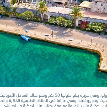
تشتهر كوركولا بأنها مسقط رأس المسافر التاجر الشهير ماركو بولو، وهي جزير
ليت ودوبروفنيك، وهي غارقة في المناظر الطبيعية الخلابة والمدن 
ى جذابة مثل بلاتو، والمعروفة بكنائسها الباروكية وشارع أشجار 