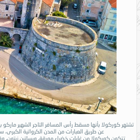
عن طريق العبارات من المدن الكرواتية الكبرى، سب
تتكون كوركولا من غابات خضراء مورقة، وبساتين زيتون، وقر