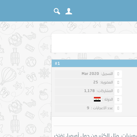
1
#
التسجيل:
Mar 2020
العضوية:
25
المشاركات:
1,178
الدولة :
عدد الاعجابات :
9
يات. مثل الكثير من دول أوروبا، تفتخر