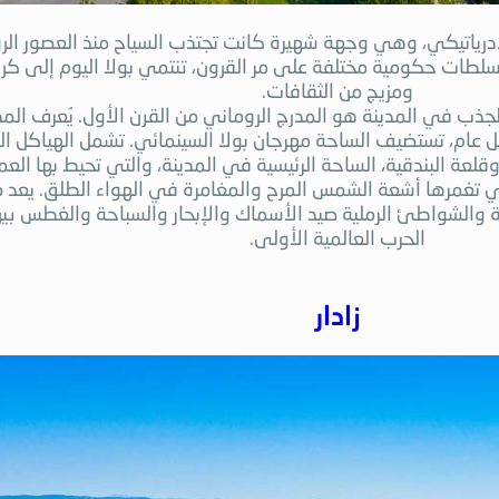
لأدرياتيكي، وهي وجهة شهيرة كانت تجتذب السياح منذ العصور الر
ات حكومية مختلفة على مر القرون، تنتمي بولا اليوم إلى كرواتيا،
ومزيج من الثقافات.
 الجذب في المدينة هو المدرج الروماني من القرن الأول. يُعرف المد
ام، تستضيف الساحة مهرجان بولا السينمائي. تشمل الهياكل التار
عة البندقية، الساحة الرئيسية في المدينة، والتي تحيط بها العمار
فيروزية والشواطئ الرملية صيد الأسماك والإبحار والسباحة والغطس 
الحرب العالمية الأولى.
زادار