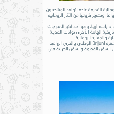
ومانية القديمة عندما توافد المشجعون
 وتشتهر بثروتها من الآثار الرومانية
رج باسم أرينا، وهو أحد أكبر المدرجات
يخية الهامة الأخرى بوابات المدينة
ة والمعابد الرومانية.
يوفر جمال بولا الطبيعي من الريف المتدحرج والشواطئ التي تغمرها أشعة الشمس المرح والمغامرة في الهواء الطلق. يعد متنزه Brijuni الوطني والقرى الزراعية
بين السفن القديمة والسفن الحربية في