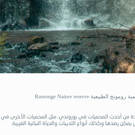
Rumo الطبيعية عام 1980 ، وهي واحدة من أحدث المحميات في بوروندي. مثل المحميات 
ي يمكن رصدها وكذلك أنواع الثدييات والحياة النباتية الغريبة.