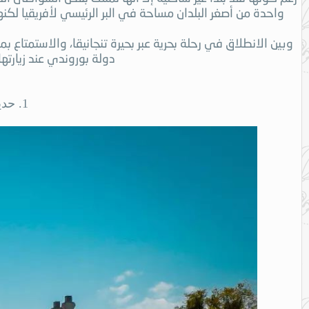
وبين الانطلاق في رحلة بحرية عبر بحيرة تنجانيقا، والاستمتاع بم
دولة بوروندي عند زيارتها
1. حديقة نهر روسيزي الوطنية Rusizi National Park