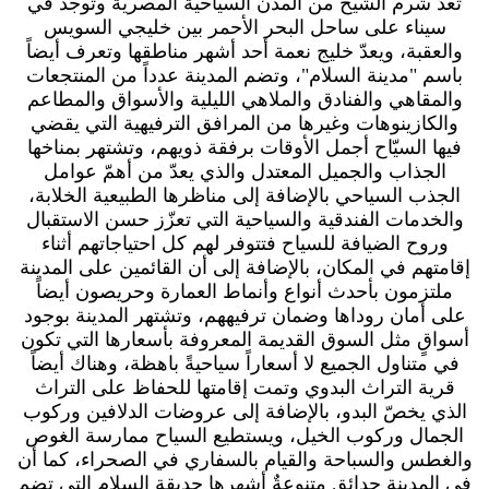
تعدّ شرم الشيخ من المدن السياحية المصرية وتوجد في
سيناء على ساحل البحر الأحمر بين خليجي السويس
والعقبة، ويعدّ خليج نعمة أحد أشهر مناطقها وتعرف أيضاً
باسم "مدينة السلام"، وتضم المدينة عدداً من المنتجعات
والمقاهي والفنادق والملاهي الليلية والأسواق والمطاعم
والكازينوهات وغيرها من المرافق الترفيهية التي يقضي
فيها السيّاح أجمل الأوقات برفقة ذويهم، وتشتهر بمناخها
الجذاب والجميل المعتدل والذي يعدّ من أهمّ عوامل
الجذب السياحي بالإضافة إلى مناظرها الطبيعية الخلابة،
والخدمات الفندقية والسياحية التي تعزّز حسن الاستقبال
وروح الضيافة للسياح فتتوفر لهم كل احتياجاتهم أثناء
إقامتهم في المكان، بالإضافة إلى أن القائمين على المدينة
ملتزمون بأحدث أنواع وأنماط العمارة وحريصون أيضاً
على أمان روداها وضمان ترفيههم، وتشتهر المدينة بوجود
أسواقٍ مثل السوق القديمة المعروفة بأسعارها التي تكون
في متناول الجميع لا أسعاراً سياحيةً باهظة، وهناك أيضاً
قرية التراث البدوي وتمت إقامتها للحفاظ على التراث
الذي يخصّ البدو، بالإضافة إلى عروضات الدلافين وركوب
الجمال وركوب الخيل، ويستطيع السياح ممارسة الغوص
والغطس والسباحة والقيام بالسفاري في الصحراء، كما أن
في المدينة حدائق متنوعةٌ أشهرها حديقة السلام التي تضم