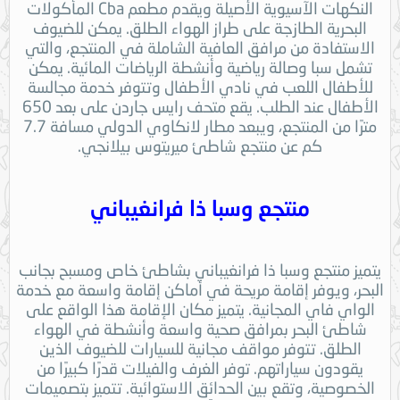
النكهات الآسيوية الأصيلة ويقدم مطعم Cba المأكولات
البحرية الطازجة على طراز الهواء الطلق. يمكن للضيوف
الاستفادة من مرافق العافية الشاملة في المنتجع، والتي
تشمل سبا وصالة رياضية وأنشطة الرياضات المائية. يمكن
للأطفال اللعب في نادي الأطفال وتتوفر خدمة مجالسة
الأطفال عند الطلب. يقع متحف رايس جاردن على بعد 650
مترًا من المنتجع، ويبعد مطار لانكاوي الدولي مسافة 7.7
كم عن منتجع شاطئ ميريتوس بيلانجي.
منتجع وسبا ذا فرانغيباني
يتميز منتجع وسبا ذا فرانغيباني بشاطئ خاص ومسبح بجانب
البحر، ويوفر إقامة مريحة في أماكن إقامة واسعة مع خدمة
الواي فاي المجانية. يتميز مكان الإقامة هذا الواقع على
شاطئ البحر بمرافق صحية واسعة وأنشطة في الهواء
الطلق. تتوفر مواقف مجانية للسيارات للضيوف الذين
يقودون سياراتهم. توفر الغرف والفيلات قدرًا كبيرًا من
الخصوصية، وتقع بين الحدائق الاستوائية. تتميز بتصميمات