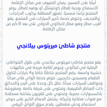
أيضًا على المسبح. يمكن للضيوف في مكان الإقامة
الاستمتاع بوجبة إفطار كونتيننتال أو بوفيه إفطار. يوفر
المنتجع تراسًا شمسيًا. تشتهر المنطقة بركوب الدراجات
والتجديف، وتتوفر خدمة تأجير السيارات في المنتجع. يقع
أقرب مطار وهو مطار لانكاوي الدولي على بعد 8 كم من
مكان الإقامة.
منتجع شاطئ ميريتوس بيلانجي
يقع منتجع شاطئ ميريتوس بيلانجي على طول الشواطئ
الرملية في لنكاوي، ويوفر إقامة مريحة في شاليهات
خشبية واسعة. يضم المنتجع شاطئًا خاصًا و4 خيارات لتناول
الطعام ومسبحين خارجيين. تتوفر خدمة الواي فاي مجانًا
ومواقف للسيارات مجانًا. تطل كل وحدة على البحر والحدائق
ذات المناظر الطبيعية، وتحتوي على شرفة خاصة. ومفروشة
بأكسسوارات عصرية، وتحتوي على تلفزيون بشاشة مسطحة
مع قنوات فضائية وأريكة. يشتمل الحمام الكبير على حوض
استحمام ودش منفصلين. يقدم سوق التوابل الريفي