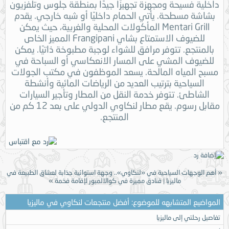
داخلية فسيحة ومجهزة تجهيزًا جيدًا بمنطقة جلوس وتلفزيون
بشاشة مسطحة. يأتي الحمام داخليًا أو شبه خارجي. يقدم
Mentari Grill المأكولات المحلية والغربية، حيث يمكن
للضيوف الاستمتاع بشاي Frangipani المميز الخاص
بالمنتجع. تتوفر مرافق للشواء لوجبة مطبوخة ذاتيًا. يمكن
للضيوف المشي على المسار الانعكاسي أو السباحة في
مسبح المياه المالحة. يسعد الموظفون في مكتب الجولات
السياحية بترتيب العديد من الرياضات المائية وأنشطة
الشاطئ. تتوفر خدمة النقل من المطار وتأجير السيارات
مقابل رسوم. يقع مطار لنكاوي الدولي على بعد 12 كم من
المنتجع.
«
أهم الوجهات السياحية في «لنكاوي».. وجهة استوائية جذابة لعشاق الطبيعة في
ماليزيا
|
فنادق مميزة في كوالالمبور لإقامة فخمة
»
المواضيع المتشابهه للموضوع: أفضل منتجعات لنكاوي في ماليزيا
تفاصيل رحلتي إلى ماليزيا