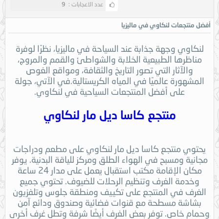
عدد الاعجابات :
9
أفضل منتجعات لنكاوي في ماليزيا
لنكاوي وجهة جذابة عند السياحة في ماليزيا، نظرًا لوفرة
مناظرها الطبيعية الخلابة والشواطئ والقمم والمروج،
والآثار التي تصور التاريخ والثقافة، ومواقع الغوص
المشهورة عالميًا في المياه الكريستالية.في الآتي، جولة
على أفضل المنتجعات السياحية في لنكاوي.
منتجع كاسا ديل مار لنكاوي
يحتوي منتجع كاسا ديل مار لنكاوي على مطعم ودراجات
مجانية ومسبح في الهواء الطلق ومركز للياقة البدنية. يوفر
مكان الإقامة مكتب استقبال يعمل على مدار 24 ساعة
وخدمة الغرف وتنظيم الرحلات للضيوف. تحتوي جميع
الغرف في المنتجع على تكييف ومنطقة جلوس وتلفزيون
بشاشة مسطحة مع قنوات فضائية وصندوق ودائع آمن
وحمام خاص. توفر بعض الغرف أيضًا شرفة وتطل غرف أخرى