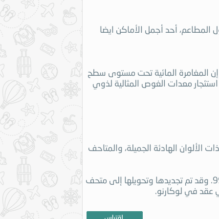
 المطاعم، أحد أجمل الأماكن ايضا
ث إن المغامرة المائية تحت مستوى سطح
ستئجار معدات الغوص المثالية لذوي
ذات الألوان الهادئة الجميلة، والمتاحف
وخلال تلك الجولة سيكون لديك الفرصة لزيارة قلعة فيسكونتيو، وهي أقدم قلعة في المدينة ، ويعود تاريخها إلى حوالي عام 998. وقد تم تجديدها وتحويلها إلى متحف
ذي عقد في لوكارنو.