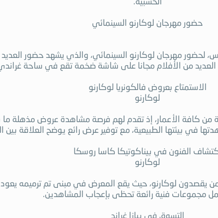
الخشبية.
حضور مهرجان لوكارنو السينمائي
س، لحضور مهرجان لوكارنو السينمائي، والذي يشهد حضور العديد 
 العديد من الأفلام مجانا على شاشة ضخمة تقع في ساحة غراندي
الاستمتاع بعروض فالكونريا لوكارنو
لوكارنو
نة من كافة الأعمار، إذ تقدم لهم فرصة مشاهدة عروض مذهلة ما ب
ها في بيئتها الطبيعية، مع توفير عرض رائع يوضح العلاقة بين ال
كتشاف الفنون في بيناكوتيكا كاسا روسكا
لوكارنو
 ممن يقصدون لوكارنو، حيث يقع المعرض في مبنى تم ترميمه يعود
ل مجموعات فنية رائعة تحظى بإعجاب المشاهدين.
التسوق في بيازا غراند