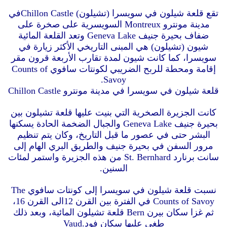
تقع قلعة شيلون في سويسرا (تشيلون) Chillon Castleفي
مدينة مونترو Montreux السويسرية على صخرة على
ضفاف بحيرة جنيف Geneva Lake وتعد القلعة المائية
شيون (تشيلون) هي المبنى التاريخي الأكثر زيارة في
سويسرا، كما كانت شيون لمدة تقارب الأربعة قرون مقر
إقامة ومحطة للربح الضريبي لكونتات سافوي Counts of
Savoy.
قلعة شيلون في سويسرا في مدينة مونترو Chillon Castle
كانت الجزيرة الصخرية التي بنيت عليها قلعة تشيلون بين
بحيرة جنيف Geneva Lake والجبال الضخمة الحادة يسكنها
البشر حتى في عصور ما قبل التاريخ، وكان يتم تنظيم
مرور السفن في بحيرة جنيف والطريق البري الهام إلى
سانت برنارد St. Bernhard من هذه الجزيرة واستمر لمئات
السنين.
نسبت قلعة شيلون في سويسرا إلى كونتات سافوي The
Counts of Savoy في الفترة بين القرن 12الى القرن 16،
ثم غزا سكان بيرن Bern قلعة تشيلون المائية، وبعد ذلك
طغى عليها سكان فود.Vaud