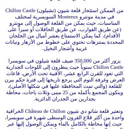
من الممكن استئجار قلعة شيون (تشيلون) Chillon Castle
في مدينة مونترو Montreux السويسرية لمختلف
المناسبات، حيث يمكن من القلعة الوصول إلى مونترو
(عن طريق القوارب، عن طريق الحافلات أو سيراً على
الأقدام)، كما يمكن الاستمتاع بعشر أميال من الخلجان
المحددة بمنتزهات تحتوي على خطوط من الأزهار ونباتات
غريبة وأشجار النخيل.
يزور أكثر من 350,000 ضيف قلعة شيلون في سويسرا
Chillon Castle سنوياً حيث ينظرون إلى اللوحات الجدارية
التي تعود للقرن الرابع عشر، الأقبية تحت الأرض، قاعات
العرض وغرفة النوم التي يرجع تاريخها إلى فترة حكم بيرن
للقلعة (والتي تمت المحافظة عليها في شكلها الأصلي)،
ويتكون المجمع بأكمله من 25 مبنى وثلاث باحات، محاطة
بجدارين من الجدران الدائرية.
وتعتبر قلعة شاتو دي شيون Château de Chillon الخرافية
واحدة من أكثر قلاع القرون الوسطى شهرة في سويسرا،
حيث إنها محاطة بالكامل بالماء ويمكن الوصول إليها عبر