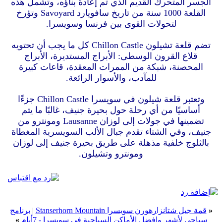
الجسر المتحرك القديم الذي تم إعادة بناؤه، وتشمل هذه
القلعة 1000 سنة من تاريخ سافويارد Savoyard وتؤرخ
لتحولات القوى بين فرنسا وسويسرا.
تضم قلعة تشيلون Chillon Castle كل ما يجب أن تحتويه
قلاع القرون الوسطى: الأبراج المستديرة، الأبراج
المحصنة، شبكة من الممرات المعقدة، قاعات كبيرة
للمآدب، والأسوار الرائعة.
وتعتبر قلعة شيلون في سويسرا Chillon Castle جزءًا
أساسيًا من أي رحلة حول بحيرة جنيف، غالبًا ما يتم
تضمينها في جولات إلى لوزان Lausanne ومونترو من
جنيف، وفي الشتاء تقدم جبال الألب السويسرية المغطاة
بالثلوج خلفية مذهلة على طريق بحيرة جنيف إلى لوزان
ومونترو وتشيلون.
«
قمة جبل شتانزارهورن سويسرا Stanserhorn Mountain
|
برنامج
سياحي لأشهر وافضل الأماكن السياحية في سويسرا - 7أيام
»