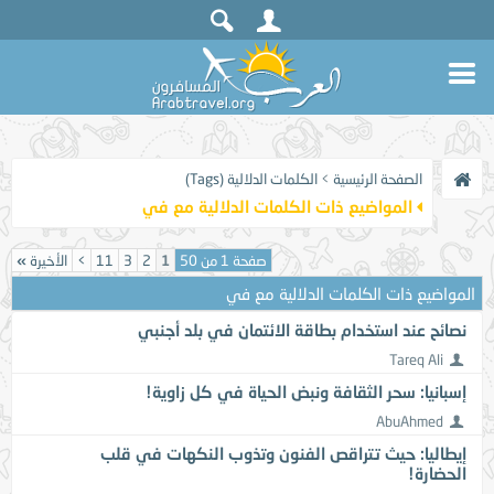
الصفحة الرئيسية
>
الكلمات الدلالية (Tags)
المواضيع ذات الكلمات الدلالية مع
في
صفحة 1 من 50
1
2
3
11
>
الأخيرة
»
المواضيع ذات الكلمات الدلالية مع
في
نصائح عند استخدام بطاقة الائتمان في بلد أجنبي
Tareq Ali
إسبانيا: سحر الثقافة ونبض الحياة في كل زاوية!
AbuAhmed
إيطاليا: حيث تتراقص الفنون وتذوب النكهات في قلب
الحضارة!