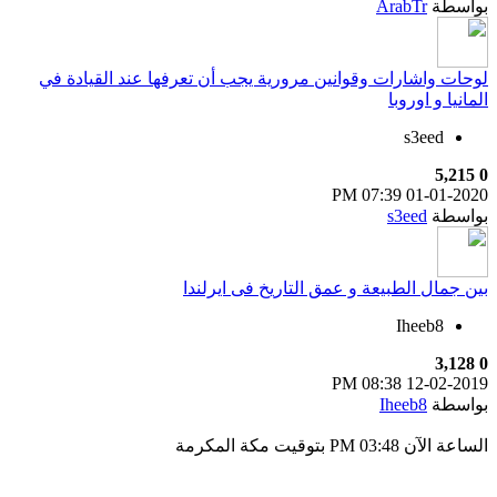
بواسطة
ArabTr
لوحات واشارات وقوانين مرورية يجب أن تعرفها عند القيادة في
المانيا و اوروبا
s3eed
5,215
0
07:39 PM
01-01-2020
بواسطة
s3eed
بين جمال الطبيعة و عمق التاريخ فى ايرلندا
Iheeb8
3,128
0
08:38 PM
12-02-2019
بواسطة
Iheeb8
الساعة الآن
03:48 PM
بتوقيت مكة المكرمة