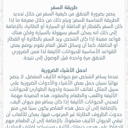
طريقة السفر
ينصح بضرورة التحقق من كيفية السفر من خلال تحديد
الطريقة المناسبة للسفر؛ ويتم ذلك من خلال معرفة ما إذا
كان السفر بالقطار أو الحافلة أو السيارة أو الطائرة، بالإضافة
إلى ذلك أنه يمكن السفر بسهولة بالسيارة ولكن هناك
قواعد معينة إذا كان الشخص يريد السفر بالطائرة أو القطار
أو الحافلة، كما أن وسائل النقل العام تقوم بوضع بعض
القواعد الأساسية للحيوانات الأليفة لذا فمن الضروري
التحقق مرة واحدة قبل الوصول إلى نتيجة.
احمل الأشياء الضرورية
عندما يسافر الشخص مع حيوانه الأليف المفضل، لا ينصح
نهائيًا نسيان حمل بعض الأشياء والأدوات الضرورية على
سبيل المثال، لفائف الأنسجة وأدوية الطوارئ للحيوانات
الأليفة واللعب والطعام والمقود، هذه النصيحة مهمة
لمحبي الحيوانات الأليفة إذا كان يسافر مع حيوان أليف،
بالإضافة إلى أن حمل هذه العناصر يكون سببًا في منع
حدوث الظروف الطارئة غير المرغوب فيها، يمكن للألعاب أن
تبقي الحيوان الأليف مشغولاً، بالإضافة إلى أن الطعام مهم
للحفاظ على هدوء حيوانك الأليف وستساعد لفائف المناديل