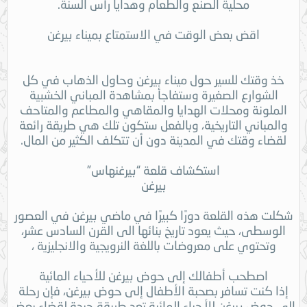
محلية الصنع والطعام وهدايا رأس السنة.
اقض بعض الوقت في الاستمتاع بميناء بيرغن
خذ وقتك للسير حول ميناء بيرغن وحاول الذهاب في كل
الشوارع الصغيرة وستفاجأ بمشاهدة المباني الخشبية
الملونة ومحلات الهدايا والمقاهي والمطاعم والمتاحف
والمباني التاريخية، وبالفعل ستكون تلك هي طريقة رائعة
لقضاء وقتك في المدينة دون أن تتكلف الكثير من المال.
استكشاف قلعة “بيرغنهاس”
بيرغن
شكلت هذه القلعة دورًا كبيرًا في ماضي بيرغن في العصور
الوسطى، حيث يعود تاريخ بنائها الى القرن السادس عشر،
وتحتوي على معروضات باللغة النرويجية والانجليزية ،
اصطحب أطفالك إلى حوض بيرغن للأحياء المائية
إذا كنت تسافر بصحبة الأطفال إلى حوض بيرغن، فإن رحلة
إلى حوض بيرغن للأحياء المائية تعد طريقة جيدة لقضاء بعض