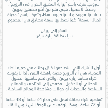
للنرويج، تُعرف باسم “بوابة المضيق البحري في النرويج”،
وصدقًا لاسمها ، فهي تقع بين أكبر مضيقين بحريين
Sognefjorden و Hardangerfjord، وتعرف باسم ” مدينة
الجبال السبعة” كما تحيط بها سبعة مضايق في المجموع.
السفر إلى بيرغن
شراء بطاقة زيارة بيرغن
أول الأشياء التي ستصادفها خلال رحلنك في جميع أنحاء
المدينة، هي أن النرويج مدينة باهظة الثمن ، لذا لا يفوتك
شراء بطاقة زيارة بيرغن ، والتي تمنح حامليها الدخول
المجاني أو الدخول المخفض إلى المتاحف والمعالم
السياحية والأحداث أو جولات مشاهدة المعالم السياحية .
تستطيع شراء بطاقة تعمل على مدار 24 ساعة أو 48 ساعة
أو 72 ساعة ، وهذا يتوقف على المدة التي تنوي البقاء