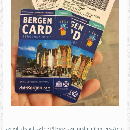
بيرغن هي مدينة وبلدية في هوردالاند على الساحل الغربي