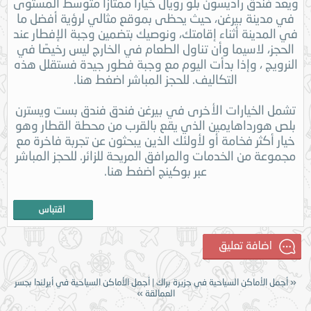
ويعد فندق راديسون بلو رويال خيارًا ممتازًا متوسط ​​المستوى
في مدينة بيرغن، حيث يحظى بموقع مثالي لرؤية أفضل ما
في المدينة أثناء إقامتك، ونوصيك بتضمين وجبة الإفطار عند
الحجز، لاسيما وأن تناول الطعام في الخارج ليس رخيصًا في
النرويج ، وإذا بدأت اليوم مع وجبة فطور جيدة فستقلل هذه
التكاليف. للحجز المباشر اضغط هنا.
تشمل الخيارات الأخرى في بيرغن فندق فندق بست ويسترن
بلص هورداهايمين الذي يقع بالقرب من محطة القطار وهو
خيار أكثر فخامة أو لأولئك الذين يبحثون عن تجربة فاخرة مع
مجموعة من الخدمات والمرافق المريحة للزائر. للحجز المباشر
عبر بوكينج اضغط هنا.
«
أجمل الأماكن السياحية في جزيرة براك
|
أجمل الأماكن السياحية في أيرلندا بجسر
العمالقة
»