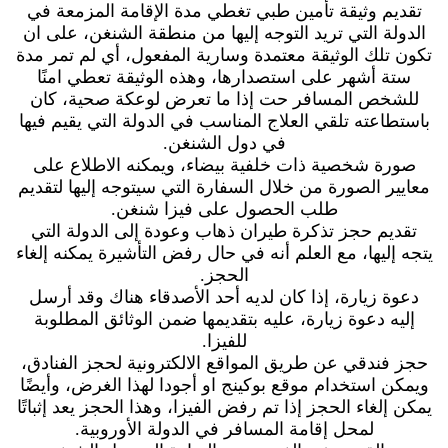
تقديم وثيقة تأمين طبي تغطي مدة الإقامة المزمعة في
الدولة التي تريد التوجه إليها من منطقة الشنغن، على ان
تكون تلك الوثيقة معتمدة وسارية المفعول، أي لم تمر مدة
ستة أشهر على استصدارها، وهذه الوثيقة تعطي امنًا
للشخص المسافر حت إذا ما تعرض لوعكة صحية، كان
باستطاعته تلقي العلاج المناسب في الدولة التي يقيم فيها
في دول الشنغن.
صورة شخصية ذات خلفية بيضاء، ويمكنه الاطلاع على
معايير الصورة من خلال السفارة التي سيتوجه إليها لتقديم
طلب الحصول على فيزا شنغن.
تقديم حجز تذكرة طيران ذهاب وعودة إلى الدولة التي
يتجه إليها، مع العلم أنه في حال رفض التأشيرة يمكنه إلغاء
الحجز.
دعوة زيارة، إذا كان لديه أحد الأصدقاء هناك وقد أرسل
إليه دعوة زيارة، عليه بتقديمها ضمن الوثائق المطلوبة
للفيزا.
حجز فندقي عن طريق المواقع الالكترونية لحجز الفنادق،
ويمكن استخدام موقع بوكينج او أجودا لهذا الغرض، وأيضًا
يمكن إلغاء الحجز إذا تم رفض الفيزا، وهذا الحجز يعد إثباتًا
لمحل إقامة المسافر في الدولة الأوروبية.