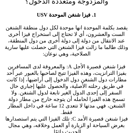
والمزدوجة ومتعددة الدخول؟
1. فيزا شنغن الموحدة USV
يقصد بكلمة الموحدة انها موحدة لكل دول منطقة الشنغن
الست والعشرون، أي لا تحتاج إلى استخراج فيزا أخرى
عند الانتقال من دولة إلى دولة أخرى من دول المنطقة،
وذلك طالما ما زالت فيزا الشنغن التي حصلت عليها سارية
الصلاحية، وهي نوعان:
فيزا شنغن قصيرة الأجل A: والمعروفة لدى المسافرين
بفيزا الترانزيت، وهذه الفيزا تتيح لصاحبها بالعبور عبر أحد
مطارات دول الشنغن دول الدخول إلى أراضيها، إذا كانت
في طريق رحلته الأصلية، والحصول عليها إجباري حال
السفر إلى إحدى الدول الغير تابعة لدول الشنغن. ولا
تسمح هذه الفيزا لحامله أن يتوجه خارج من مطار دولة
الشنغن، فهي مدتها لا تتعدى 12 ساعة في داخل المطار
فقط.
فيزا شنغن قصيرة الأمد C: تلك الفيزا التي يتم استصدارها
بغرض السياحة او الزيارة أو العمل وخلافه، وهي مجال
الحديث دائمًا.