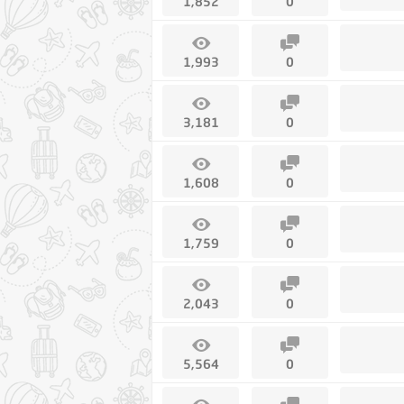
1,852
0
1,993
0
3,181
0
1,608
0
1,759
0
2,043
0
5,564
0