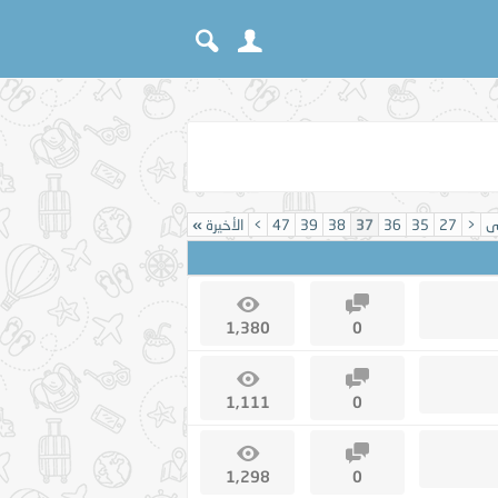
ى
<
27
35
36
37
38
39
47
>
الأخيرة
»
1,380
0
1,111
0
1,298
0