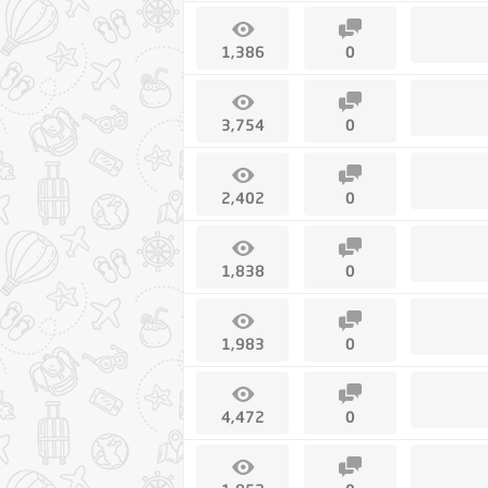
1,386
0
3,754
0
2,402
0
1,838
0
1,983
0
4,472
0